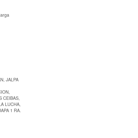
larga
N, JALPA
CION,
S CEIBAS,
LA LUCHA,
APA 1 RA.