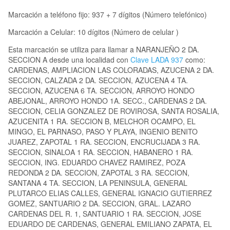
Marcación a teléfono fijo: 937 + 7 dígitos (Número telefónico)
Marcación a Celular: 10 dígitos (Número de celular )
Esta marcación se utiliza para llamar a NARANJEÑO 2 DA.
SECCION A desde una localidad con
Clave LADA 937
como:
CARDENAS, AMPLIACION LAS COLORADAS, AZUCENA 2 DA.
SECCION, CALZADA 2 DA. SECCION, AZUCENA 4 TA.
SECCION, AZUCENA 6 TA. SECCION, ARROYO HONDO
ABEJONAL, ARROYO HONDO 1A. SECC., CARDENAS 2 DA.
SECCION, CELIA GONZALEZ DE ROVIROSA, SANTA ROSALIA,
AZUCENITA 1 RA. SECCION B, MELCHOR OCAMPO, EL
MINGO, EL PARNASO, PASO Y PLAYA, INGENIO BENITO
JUAREZ, ZAPOTAL 1 RA. SECCION, ENCRUCIJADA 3 RA.
SECCION, SINALOA 1 RA. SECCION, HABANERO 1 RA.
SECCION, ING. EDUARDO CHAVEZ RAMIREZ, POZA
REDONDA 2 DA. SECCION, ZAPOTAL 3 RA. SECCION,
SANTANA 4 TA. SECCION, LA PENINSULA, GENERAL
PLUTARCO ELIAS CALLES, GENERAL IGNACIO GUTIERREZ
GOMEZ, SANTUARIO 2 DA. SECCION, GRAL. LAZARO
CARDENAS DEL R. 1, SANTUARIO 1 RA. SECCION, JOSE
EDUARDO DE CARDENAS, GENERAL EMILIANO ZAPATA, EL