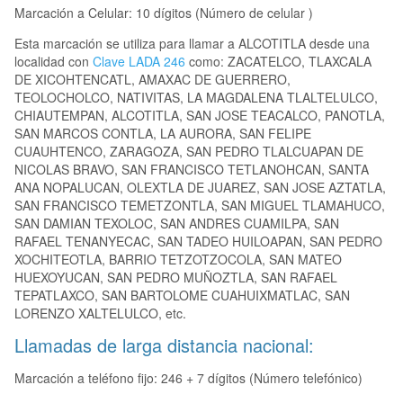
Marcación a Celular: 10 dígitos (Número de celular )
Esta marcación se utiliza para llamar a ALCOTITLA desde una
localidad con
Clave LADA 246
como: ZACATELCO, TLAXCALA
DE XICOHTENCATL, AMAXAC DE GUERRERO,
TEOLOCHOLCO, NATIVITAS, LA MAGDALENA TLALTELULCO,
CHIAUTEMPAN, ALCOTITLA, SAN JOSE TEACALCO, PANOTLA,
SAN MARCOS CONTLA, LA AURORA, SAN FELIPE
CUAUHTENCO, ZARAGOZA, SAN PEDRO TLALCUAPAN DE
NICOLAS BRAVO, SAN FRANCISCO TETLANOHCAN, SANTA
ANA NOPALUCAN, OLEXTLA DE JUAREZ, SAN JOSE AZTATLA,
SAN FRANCISCO TEMETZONTLA, SAN MIGUEL TLAMAHUCO,
SAN DAMIAN TEXOLOC, SAN ANDRES CUAMILPA, SAN
RAFAEL TENANYECAC, SAN TADEO HUILOAPAN, SAN PEDRO
XOCHITEOTLA, BARRIO TETZOTZOCOLA, SAN MATEO
HUEXOYUCAN, SAN PEDRO MUÑOZTLA, SAN RAFAEL
TEPATLAXCO, SAN BARTOLOME CUAHUIXMATLAC, SAN
LORENZO XALTELULCO, etc.
Llamadas de larga distancia nacional:
Marcación a teléfono fijo: 246 + 7 dígitos (Número telefónico)