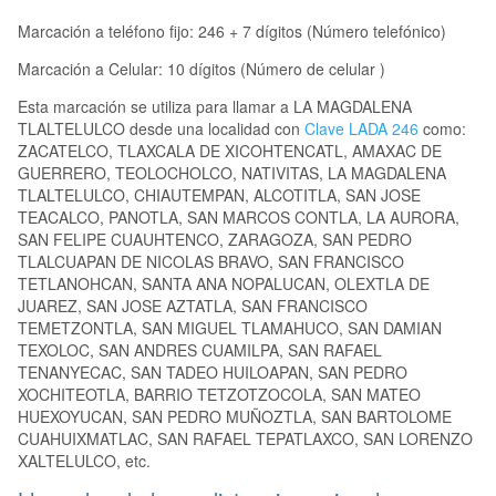
Marcación a teléfono fijo: 246 + 7 dígitos (Número telefónico)
Marcación a Celular: 10 dígitos (Número de celular )
Esta marcación se utiliza para llamar a LA MAGDALENA
TLALTELULCO desde una localidad con
Clave LADA 246
como:
ZACATELCO, TLAXCALA DE XICOHTENCATL, AMAXAC DE
GUERRERO, TEOLOCHOLCO, NATIVITAS, LA MAGDALENA
TLALTELULCO, CHIAUTEMPAN, ALCOTITLA, SAN JOSE
TEACALCO, PANOTLA, SAN MARCOS CONTLA, LA AURORA,
SAN FELIPE CUAUHTENCO, ZARAGOZA, SAN PEDRO
TLALCUAPAN DE NICOLAS BRAVO, SAN FRANCISCO
TETLANOHCAN, SANTA ANA NOPALUCAN, OLEXTLA DE
JUAREZ, SAN JOSE AZTATLA, SAN FRANCISCO
TEMETZONTLA, SAN MIGUEL TLAMAHUCO, SAN DAMIAN
TEXOLOC, SAN ANDRES CUAMILPA, SAN RAFAEL
TENANYECAC, SAN TADEO HUILOAPAN, SAN PEDRO
XOCHITEOTLA, BARRIO TETZOTZOCOLA, SAN MATEO
HUEXOYUCAN, SAN PEDRO MUÑOZTLA, SAN BARTOLOME
CUAHUIXMATLAC, SAN RAFAEL TEPATLAXCO, SAN LORENZO
XALTELULCO, etc.