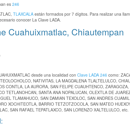
pan es
246
ATLAC,
TLAXCALA
están formados por 7 dígitos. Para realizar una lla
esario conocer La Clave LADA.
me Cuahuixmatlac, Chiautempan
)
 CUAHUIXMATLAC desde una localidad con
Clave LADA 246
como: ZAC
TEOLOCHOLCO, NATIVITAS, LA MAGDALENA TLALTELULCO, CHIA
COS CONTLA, LA AURORA, SAN FELIPE CUAUHTENCO, ZARAGOZA,
CO TETLANOHCAN, SANTA ANA NOPALUCAN, OLEXTLA DE JUAREZ
IGUEL TLAMAHUCO, SAN DAMIAN TEXOLOC, SAN ANDRES CUAMIL
EDRO XOCHITEOTLA, BARRIO TETZOTZOCOLA, SAN MATEO HUEXO
C, SAN RAFAEL TEPATLAXCO, SAN LORENZO XALTELULCO, etc.
: