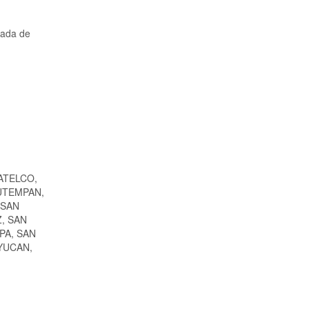
mada de
ATELCO,
UTEMPAN,
 SAN
, SAN
PA, SAN
YUCAN,