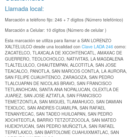
Llamada local:
Marcación a teléfono fijo: 246 + 7 dígitos (Número telefónico)
Marcación a Celular: 10 dígitos (Número de celular )
Esta marcación se utiliza para llamar a SAN LORENZO
XALTELULCO desde una localidad con
Clave LADA 246
como:
ZACATELCO, TLAXCALA DE XICOHTENCATL, AMAXAC DE
GUERRERO, TEOLOCHOLCO, NATIVITAS, LA MAGDALENA
TLALTELULCO, CHIAUTEMPAN, ALCOTITLA, SAN JOSE
TEACALCO, PANOTLA, SAN MARCOS CONTLA, LA AURORA,
SAN FELIPE CUAUHTENCO, ZARAGOZA, SAN PEDRO
TLALCUAPAN DE NICOLAS BRAVO, SAN FRANCISCO
TETLANOHCAN, SANTA ANA NOPALUCAN, OLEXTLA DE
JUAREZ, SAN JOSE AZTATLA, SAN FRANCISCO
TEMETZONTLA, SAN MIGUEL TLAMAHUCO, SAN DAMIAN
TEXOLOC, SAN ANDRES CUAMILPA, SAN RAFAEL
TENANYECAC, SAN TADEO HUILOAPAN, SAN PEDRO
XOCHITEOTLA, BARRIO TETZOTZOCOLA, SAN MATEO
HUEXOYUCAN, SAN PEDRO MUÑOZTLA, SAN RAFAEL
TEPATLAXCO, SAN BARTOLOME CUAHUIXMATLAC, SAN