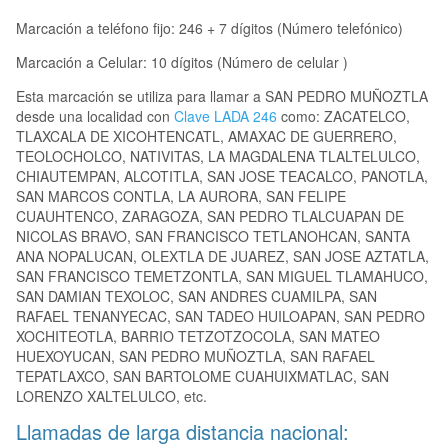
Marcación a teléfono fijo: 246 + 7 dígitos (Número telefónico)
Marcación a Celular: 10 dígitos (Número de celular )
Esta marcación se utiliza para llamar a SAN PEDRO MUÑOZTLA
desde una localidad con
Clave LADA 246
como: ZACATELCO,
TLAXCALA DE XICOHTENCATL, AMAXAC DE GUERRERO,
TEOLOCHOLCO, NATIVITAS, LA MAGDALENA TLALTELULCO,
CHIAUTEMPAN, ALCOTITLA, SAN JOSE TEACALCO, PANOTLA,
SAN MARCOS CONTLA, LA AURORA, SAN FELIPE
CUAUHTENCO, ZARAGOZA, SAN PEDRO TLALCUAPAN DE
NICOLAS BRAVO, SAN FRANCISCO TETLANOHCAN, SANTA
ANA NOPALUCAN, OLEXTLA DE JUAREZ, SAN JOSE AZTATLA,
SAN FRANCISCO TEMETZONTLA, SAN MIGUEL TLAMAHUCO,
SAN DAMIAN TEXOLOC, SAN ANDRES CUAMILPA, SAN
RAFAEL TENANYECAC, SAN TADEO HUILOAPAN, SAN PEDRO
XOCHITEOTLA, BARRIO TETZOTZOCOLA, SAN MATEO
HUEXOYUCAN, SAN PEDRO MUÑOZTLA, SAN RAFAEL
TEPATLAXCO, SAN BARTOLOME CUAHUIXMATLAC, SAN
LORENZO XALTELULCO, etc.
Llamadas de larga distancia nacional: