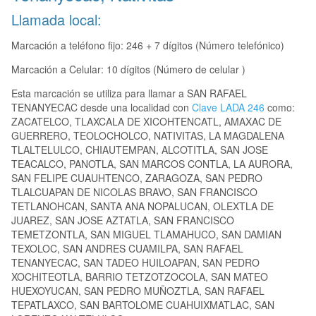
Llamada local:
Marcación a teléfono fijo: 246 + 7 dígitos (Número telefónico)
Marcación a Celular: 10 dígitos (Número de celular )
Esta marcación se utiliza para llamar a SAN RAFAEL
TENANYECAC desde una localidad con
Clave LADA 246
como:
ZACATELCO, TLAXCALA DE XICOHTENCATL, AMAXAC DE
GUERRERO, TEOLOCHOLCO, NATIVITAS, LA MAGDALENA
TLALTELULCO, CHIAUTEMPAN, ALCOTITLA, SAN JOSE
TEACALCO, PANOTLA, SAN MARCOS CONTLA, LA AURORA,
SAN FELIPE CUAUHTENCO, ZARAGOZA, SAN PEDRO
TLALCUAPAN DE NICOLAS BRAVO, SAN FRANCISCO
TETLANOHCAN, SANTA ANA NOPALUCAN, OLEXTLA DE
JUAREZ, SAN JOSE AZTATLA, SAN FRANCISCO
TEMETZONTLA, SAN MIGUEL TLAMAHUCO, SAN DAMIAN
TEXOLOC, SAN ANDRES CUAMILPA, SAN RAFAEL
TENANYECAC, SAN TADEO HUILOAPAN, SAN PEDRO
XOCHITEOTLA, BARRIO TETZOTZOCOLA, SAN MATEO
HUEXOYUCAN, SAN PEDRO MUÑOZTLA, SAN RAFAEL
TEPATLAXCO, SAN BARTOLOME CUAHUIXMATLAC, SAN