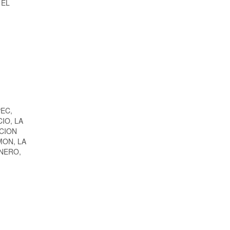
 EL
EC,
IO, LA
CION
MON, LA
ENERO,