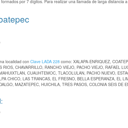
formados por 7 dígitos. Para realizar una llamada de larga distancia a
oatepec
)
na localidad con
Clave LADA 228
como: XALAPA-ENRIQUEZ, COATEP
S RIOS, CHAVARRILLO, RANCHO VIEJO, PACHO VIEJO, RAFAEL LUC
 MAHUIXTLAN, CUAUHTEMOC, TLACOLULAN, PACHO NUEVO, ESTA
ALPA CHICO, LAS TRANCAS, EL FRESNO, BELLA ESPERANZA, EL LI
ALGO, MAZATEPEC, HUICHILA, TRES PASOS, COLONIA SEIS DE 
:
)