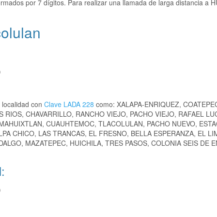
rmados por 7 dígitos. Para realizar una llamada de larga distancia a 
colulan
)
 localidad con
Clave LADA 228
como: XALAPA-ENRIQUEZ, COATEPE
S RIOS, CHAVARRILLO, RANCHO VIEJO, PACHO VIEJO, RAFAEL LUC
 MAHUIXTLAN, CUAUHTEMOC, TLACOLULAN, PACHO NUEVO, ESTA
ALPA CHICO, LAS TRANCAS, EL FRESNO, BELLA ESPERANZA, EL LI
ALGO, MAZATEPEC, HUICHILA, TRES PASOS, COLONIA SEIS DE 
:
)