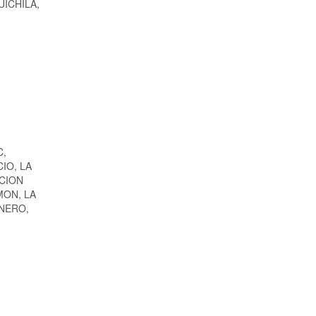
HUICHILA,
C,
IO, LA
CION
MON, LA
ENERO,