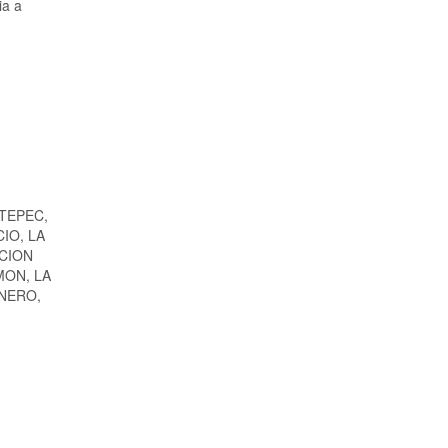
ia a
TEPEC,
IO, LA
CION
MON, LA
ENERO,