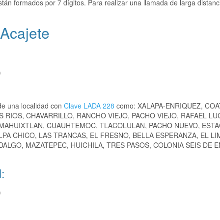
tán formados por 7 dígitos. Para realizar una llamada de larga distanc
 Acajete
)
de una localidad con
Clave LADA 228
como: XALAPA-ENRIQUEZ, COA
S RIOS, CHAVARRILLO, RANCHO VIEJO, PACHO VIEJO, RAFAEL LUC
 MAHUIXTLAN, CUAUHTEMOC, TLACOLULAN, PACHO NUEVO, ESTA
ALPA CHICO, LAS TRANCAS, EL FRESNO, BELLA ESPERANZA, EL LI
ALGO, MAZATEPEC, HUICHILA, TRES PASOS, COLONIA SEIS DE 
:
)