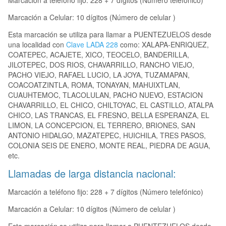
Marcación a teléfono fijo: 228 + 7 dígitos (Número telefónico)
Marcación a Celular: 10 dígitos (Número de celular )
Esta marcación se utiliza para llamar a PUENTEZUELOS desde
una localidad con
Clave LADA 228
como: XALAPA-ENRIQUEZ,
COATEPEC, ACAJETE, XICO, TEOCELO, BANDERILLA,
JILOTEPEC, DOS RIOS, CHAVARRILLO, RANCHO VIEJO,
PACHO VIEJO, RAFAEL LUCIO, LA JOYA, TUZAMAPAN,
COACOATZINTLA, ROMA, TONAYAN, MAHUIXTLAN,
CUAUHTEMOC, TLACOLULAN, PACHO NUEVO, ESTACION
CHAVARRILLO, EL CHICO, CHILTOYAC, EL CASTILLO, ATALPA
CHICO, LAS TRANCAS, EL FRESNO, BELLA ESPERANZA, EL
LIMON, LA CONCEPCION, EL TERRERO, BRIONES, SAN
ANTONIO HIDALGO, MAZATEPEC, HUICHILA, TRES PASOS,
COLONIA SEIS DE ENERO, MONTE REAL, PIEDRA DE AGUA,
etc.
Llamadas de larga distancia nacional:
Marcación a teléfono fijo: 228 + 7 dígitos (Número telefónico)
Marcación a Celular: 10 dígitos (Número de celular )