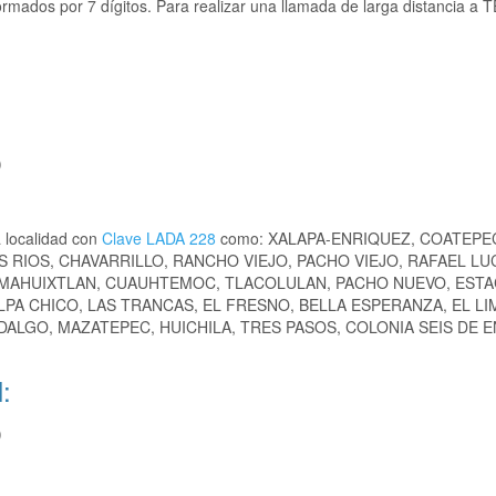
rmados por 7 dígitos. Para realizar una llamada de larga distancia a
)
 localidad con
Clave LADA 228
como: XALAPA-ENRIQUEZ, COATEPE
S RIOS, CHAVARRILLO, RANCHO VIEJO, PACHO VIEJO, RAFAEL LUC
 MAHUIXTLAN, CUAUHTEMOC, TLACOLULAN, PACHO NUEVO, ESTA
ALPA CHICO, LAS TRANCAS, EL FRESNO, BELLA ESPERANZA, EL LI
ALGO, MAZATEPEC, HUICHILA, TRES PASOS, COLONIA SEIS DE 
:
)