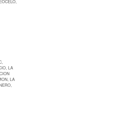
 TEOCELO,
C,
IO, LA
CION
MON, LA
ENERO,