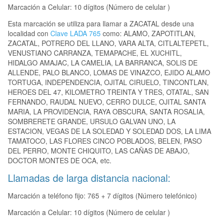
Marcación a Celular: 10 dígitos (Número de celular )
Esta marcación se utiliza para llamar a ZACATAL desde una
localidad con
Clave LADA 765
como: ALAMO, ZAPOTITLAN,
ZACATAL, POTRERO DEL LLANO, VARA ALTA, CITLALTEPETL,
VENUSTIANO CARRANZA, TEMAPACHE, EL XUCHITL,
HIDALGO AMAJAC, LA CAMELIA, LA BARRANCA, SOLIS DE
ALLENDE, PALO BLANCO, LOMAS DE VINAZCO, EJIDO ALAMO
TORTUGA, INDEPENDENCIA, OJITAL CIRUELO, TINCONTLAN,
HEROES DEL 47, KILOMETRO TREINTA Y TRES, OTATAL, SAN
FERNANDO, RAUDAL NUEVO, CERRO DULCE, OJITAL SANTA
MARIA, LA PROVIDENCIA, RAYA OBSCURA, SANTA ROSALIA,
SOMBRERETE GRANDE, URSULO GALVAN UNO, LA
ESTACION, VEGAS DE LA SOLEDAD Y SOLEDAD DOS, LA LIMA
TAMATOCO, LAS FLORES CINCO POBLADOS, BELEN, PASO
DEL PERRO, MONTE CHIQUITO, LAS CAÑAS DE ABAJO,
DOCTOR MONTES DE OCA, etc.
Llamadas de larga distancia nacional:
Marcación a teléfono fijo: 765 + 7 dígitos (Número telefónico)
Marcación a Celular: 10 dígitos (Número de celular )