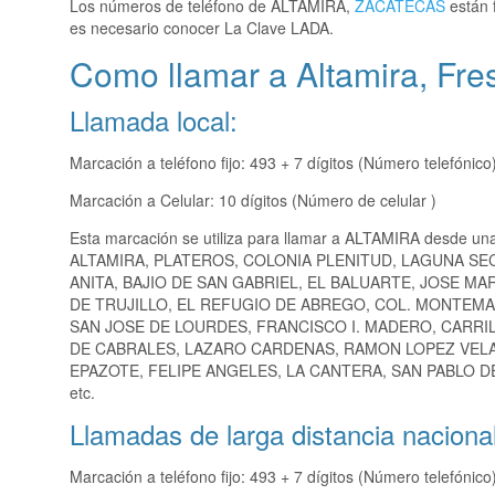
Los números de teléfono de ALTAMIRA,
ZACATECAS
están 
es necesario conocer La Clave LADA.
Como llamar a Altamira, Fres
Llamada local:
Marcación a teléfono fijo: 493 + 7 dígitos (Número telefónico
Marcación a Celular: 10 dígitos (Número de celular )
Esta marcación se utiliza para llamar a ALTAMIRA desde un
ALTAMIRA, PLATEROS, COLONIA PLENITUD, LAGUNA SE
ANITA, BAJIO DE SAN GABRIEL, EL BALUARTE, JOSE 
DE TRUJILLO, EL REFUGIO DE ABREGO, COL. MONTEMA
SAN JOSE DE LOURDES, FRANCISCO I. MADERO, CARR
DE CABRALES, LAZARO CARDENAS, RAMON LOPEZ VELARD
EPAZOTE, FELIPE ANGELES, LA CANTERA, SAN PABLO 
etc.
Llamadas de larga distancia nacional
Marcación a teléfono fijo: 493 + 7 dígitos (Número telefónico