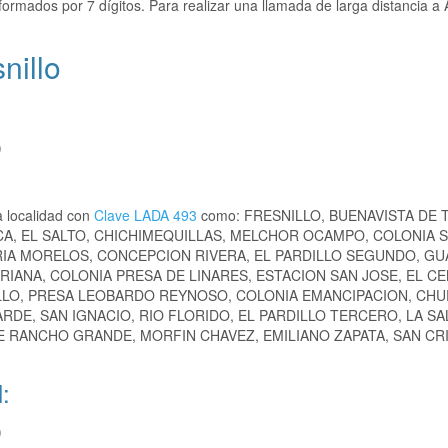
formados por 7 dígitos. Para realizar una llamada de larga distancia 
nillo
)
a localidad con
Clave LADA 493
como: FRESNILLO, BUENAVISTA DE 
CA, EL SALTO, CHICHIMEQUILLAS, MELCHOR OCAMPO, COLONIA 
MARIA MORELOS, CONCEPCION RIVERA, EL PARDILLO SEGUNDO, G
RIANA, COLONIA PRESA DE LINARES, ESTACION SAN JOSE, EL C
ILLO, PRESA LEOBARDO REYNOSO, COLONIA EMANCIPACION, CH
E, SAN IGNACIO, RIO FLORIDO, EL PARDILLO TERCERO, LA SA
DE RANCHO GRANDE, MORFIN CHAVEZ, EMILIANO ZAPATA, SAN CR
:
)