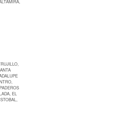
a ALTAMIRA,
TRUJILLO,
SANTA
UADALUPE
ENTRO,
UPADEROS
LADA, EL
ISTOBAL,