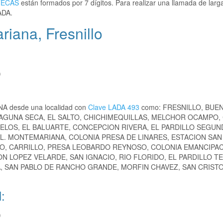
TECAS
están formados por 7 dígitos. Para realizar una llamada de larga
ADA.
iana, Fresnillo
)
NA desde una localidad con
Clave LADA 493
como: FRESNILLO, BUEN
 LAGUNA SECA, EL SALTO, CHICHIMEQUILLAS, MELCHOR OCAMPO,
RELOS, EL BALUARTE, CONCEPCION RIVERA, EL PARDILLO SEGUN
L. MONTEMARIANA, COLONIA PRESA DE LINARES, ESTACION SAN 
RO, CARRILLO, PRESA LEOBARDO REYNOSO, COLONIA EMANCIPAC
 LOPEZ VELARDE, SAN IGNACIO, RIO FLORIDO, EL PARDILLO T
A, SAN PABLO DE RANCHO GRANDE, MORFIN CHAVEZ, SAN CRISTO
:
)