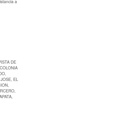
istancia a
ISTA DE
 COLONIA
DO,
JOSE, EL
ION,
ERCERO,
APATA,