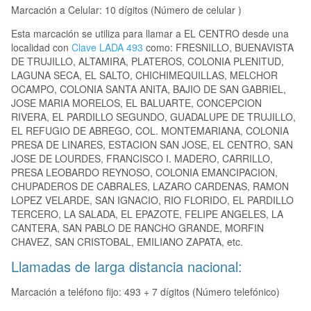
Marcación a Celular: 10 dígitos (Número de celular )
Esta marcación se utiliza para llamar a EL CENTRO desde una
localidad con
Clave LADA 493
como: FRESNILLO, BUENAVISTA
DE TRUJILLO, ALTAMIRA, PLATEROS, COLONIA PLENITUD,
LAGUNA SECA, EL SALTO, CHICHIMEQUILLAS, MELCHOR
OCAMPO, COLONIA SANTA ANITA, BAJIO DE SAN GABRIEL,
JOSE MARIA MORELOS, EL BALUARTE, CONCEPCION
RIVERA, EL PARDILLO SEGUNDO, GUADALUPE DE TRUJILLO,
EL REFUGIO DE ABREGO, COL. MONTEMARIANA, COLONIA
PRESA DE LINARES, ESTACION SAN JOSE, EL CENTRO, SAN
JOSE DE LOURDES, FRANCISCO I. MADERO, CARRILLO,
PRESA LEOBARDO REYNOSO, COLONIA EMANCIPACION,
CHUPADEROS DE CABRALES, LAZARO CARDENAS, RAMON
LOPEZ VELARDE, SAN IGNACIO, RIO FLORIDO, EL PARDILLO
TERCERO, LA SALADA, EL EPAZOTE, FELIPE ANGELES, LA
CANTERA, SAN PABLO DE RANCHO GRANDE, MORFIN
CHAVEZ, SAN CRISTOBAL, EMILIANO ZAPATA, etc.
Llamadas de larga distancia nacional:
Marcación a teléfono fijo: 493 + 7 dígitos (Número telefónico)