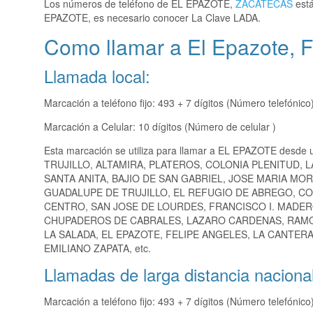
Los números de teléfono de EL EPAZOTE,
ZACATECAS
está
EPAZOTE, es necesario conocer La Clave LADA.
Como llamar a El Epazote, Fr
Llamada local:
Marcación a teléfono fijo: 493 + 7 dígitos (Número telefónico
Marcación a Celular: 10 dígitos (Número de celular )
Esta marcación se utiliza para llamar a EL EPAZOTE desde 
TRUJILLO, ALTAMIRA, PLATEROS, COLONIA PLENITUD,
SANTA ANITA, BAJIO DE SAN GABRIEL, JOSE MARIA MO
GUADALUPE DE TRUJILLO, EL REFUGIO DE ABREGO, CO
CENTRO, SAN JOSE DE LOURDES, FRANCISCO I. MADE
CHUPADEROS DE CABRALES, LAZARO CARDENAS, RAMON
LA SALADA, EL EPAZOTE, FELIPE ANGELES, LA CANTER
EMILIANO ZAPATA, etc.
Llamadas de larga distancia nacional
Marcación a teléfono fijo: 493 + 7 dígitos (Número telefónico