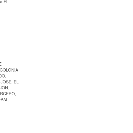
 a EL
E
 COLONIA
DO,
JOSE, EL
ION,
ERCERO,
BAL,