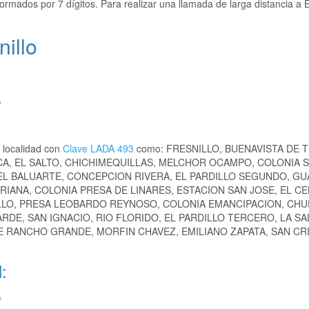
ormados por 7 dígitos. Para realizar una llamada de larga distancia a
nillo
)
 localidad con
Clave LADA 493
como: FRESNILLO, BUENAVISTA DE T
CA, EL SALTO, CHICHIMEQUILLAS, MELCHOR OCAMPO, COLONIA 
, EL BALUARTE, CONCEPCION RIVERA, EL PARDILLO SEGUNDO, G
RIANA, COLONIA PRESA DE LINARES, ESTACION SAN JOSE, EL C
ILLO, PRESA LEOBARDO REYNOSO, COLONIA EMANCIPACION, CH
E, SAN IGNACIO, RIO FLORIDO, EL PARDILLO TERCERO, LA SA
DE RANCHO GRANDE, MORFIN CHAVEZ, EMILIANO ZAPATA, SAN CR
:
)