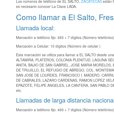
Los números de teléfono de EL SALTO,
ZACATECAS
están f
es necesario conocer La Clave LADA.
Como llamar a El Salto, Fres
Llamada local:
Marcación a teléfono fijo: 493 + 7 dígitos (Número telefónico
Marcación a Celular: 10 dígitos (Número de celular )
Esta marcación se utiliza para llamar a EL SALTO desde una
ALTAMIRA, PLATEROS, COLONIA PLENITUD, LAGUNA SE
ANITA, BAJIO DE SAN GABRIEL, JOSE MARIA MORELOS
DE TRUJILLO, EL REFUGIO DE ABREGO, COL. MONTEMA
SAN JOSE DE LOURDES, FRANCISCO I. MADERO, CARR
DE CABRALES, LAZARO CARDENAS, RAMON LOPEZ VELARD
EPAZOTE, FELIPE ANGELES, LA CANTERA, SAN PABLO 
etc.
Llamadas de larga distancia nacional
Marcación a teléfono fijo: 493 + 7 dígitos (Número telefónico