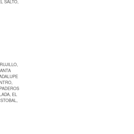
 EL SALTO,
RUJILLO,
SANTA
UADALUPE
ENTRO,
UPADEROS
LADA, EL
ISTOBAL,