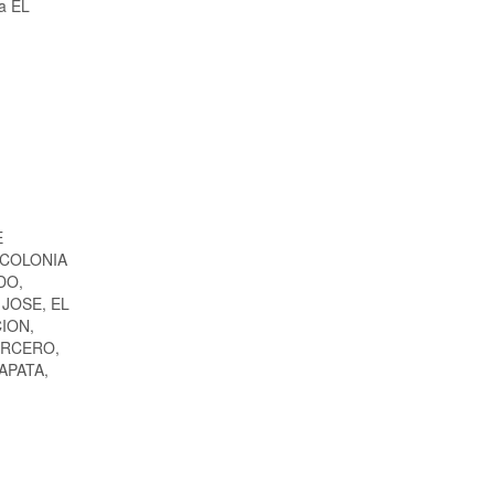
 a EL
E
 COLONIA
DO,
JOSE, EL
ION,
ERCERO,
APATA,