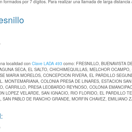
n formados por 7 dígitos. Para realizar una llamada de larga distancia
esnillo
)
una localidad con
Clave LADA 493
como: FRESNILLO, BUENAVISTA D
 LAGUNA SECA, EL SALTO, CHICHIMEQUILLAS, MELCHOR OCAMPO,
JOSE MARIA MORELOS, CONCEPCION RIVERA, EL PARDILLO SEGUN
L. MONTEMARIANA, COLONIA PRESA DE LINARES, ESTACION SAN 
RO, CARRILLO, PRESA LEOBARDO REYNOSO, COLONIA EMANCIPAC
 LOPEZ VELARDE, SAN IGNACIO, RIO FLORIDO, EL PARDILLO T
A, SAN PABLO DE RANCHO GRANDE, MORFIN CHAVEZ, EMILIANO Z
:
)