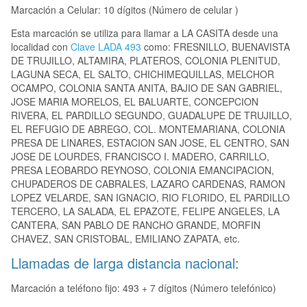
Marcación a Celular: 10 dígitos (Número de celular )
Esta marcación se utiliza para llamar a LA CASITA desde una
localidad con
Clave LADA 493
como: FRESNILLO, BUENAVISTA
DE TRUJILLO, ALTAMIRA, PLATEROS, COLONIA PLENITUD,
LAGUNA SECA, EL SALTO, CHICHIMEQUILLAS, MELCHOR
OCAMPO, COLONIA SANTA ANITA, BAJIO DE SAN GABRIEL,
JOSE MARIA MORELOS, EL BALUARTE, CONCEPCION
RIVERA, EL PARDILLO SEGUNDO, GUADALUPE DE TRUJILLO,
EL REFUGIO DE ABREGO, COL. MONTEMARIANA, COLONIA
PRESA DE LINARES, ESTACION SAN JOSE, EL CENTRO, SAN
JOSE DE LOURDES, FRANCISCO I. MADERO, CARRILLO,
PRESA LEOBARDO REYNOSO, COLONIA EMANCIPACION,
CHUPADEROS DE CABRALES, LAZARO CARDENAS, RAMON
LOPEZ VELARDE, SAN IGNACIO, RIO FLORIDO, EL PARDILLO
TERCERO, LA SALADA, EL EPAZOTE, FELIPE ANGELES, LA
CANTERA, SAN PABLO DE RANCHO GRANDE, MORFIN
CHAVEZ, SAN CRISTOBAL, EMILIANO ZAPATA, etc.
Llamadas de larga distancia nacional:
Marcación a teléfono fijo: 493 + 7 dígitos (Número telefónico)