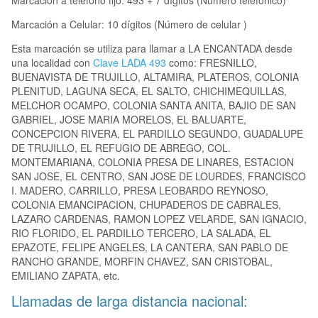
Marcación a teléfono fijo: 493 + 7 dígitos (Número telefónico)
Marcación a Celular: 10 dígitos (Número de celular )
Esta marcación se utiliza para llamar a LA ENCANTADA desde
una localidad con
Clave LADA 493
como: FRESNILLO,
BUENAVISTA DE TRUJILLO, ALTAMIRA, PLATEROS, COLONIA
PLENITUD, LAGUNA SECA, EL SALTO, CHICHIMEQUILLAS,
MELCHOR OCAMPO, COLONIA SANTA ANITA, BAJIO DE SAN
GABRIEL, JOSE MARIA MORELOS, EL BALUARTE,
CONCEPCION RIVERA, EL PARDILLO SEGUNDO, GUADALUPE
DE TRUJILLO, EL REFUGIO DE ABREGO, COL.
MONTEMARIANA, COLONIA PRESA DE LINARES, ESTACION
SAN JOSE, EL CENTRO, SAN JOSE DE LOURDES, FRANCISCO
I. MADERO, CARRILLO, PRESA LEOBARDO REYNOSO,
COLONIA EMANCIPACION, CHUPADEROS DE CABRALES,
LAZARO CARDENAS, RAMON LOPEZ VELARDE, SAN IGNACIO,
RIO FLORIDO, EL PARDILLO TERCERO, LA SALADA, EL
EPAZOTE, FELIPE ANGELES, LA CANTERA, SAN PABLO DE
RANCHO GRANDE, MORFIN CHAVEZ, SAN CRISTOBAL,
EMILIANO ZAPATA, etc.
Llamadas de larga distancia nacional: