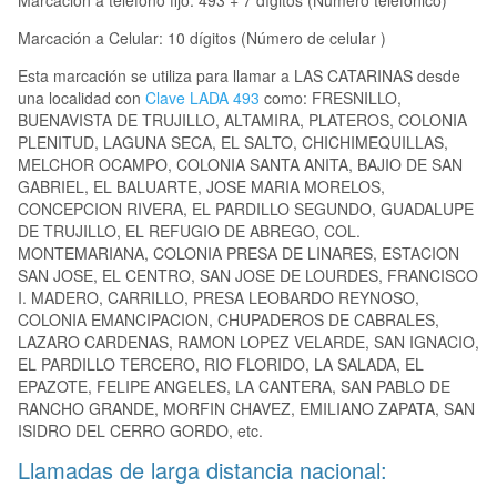
Marcación a teléfono fijo: 493 + 7 dígitos (Número telefónico)
Marcación a Celular: 10 dígitos (Número de celular )
Esta marcación se utiliza para llamar a LAS CATARINAS desde
una localidad con
Clave LADA 493
como: FRESNILLO,
BUENAVISTA DE TRUJILLO, ALTAMIRA, PLATEROS, COLONIA
PLENITUD, LAGUNA SECA, EL SALTO, CHICHIMEQUILLAS,
MELCHOR OCAMPO, COLONIA SANTA ANITA, BAJIO DE SAN
GABRIEL, EL BALUARTE, JOSE MARIA MORELOS,
CONCEPCION RIVERA, EL PARDILLO SEGUNDO, GUADALUPE
DE TRUJILLO, EL REFUGIO DE ABREGO, COL.
MONTEMARIANA, COLONIA PRESA DE LINARES, ESTACION
SAN JOSE, EL CENTRO, SAN JOSE DE LOURDES, FRANCISCO
I. MADERO, CARRILLO, PRESA LEOBARDO REYNOSO,
COLONIA EMANCIPACION, CHUPADEROS DE CABRALES,
LAZARO CARDENAS, RAMON LOPEZ VELARDE, SAN IGNACIO,
EL PARDILLO TERCERO, RIO FLORIDO, LA SALADA, EL
EPAZOTE, FELIPE ANGELES, LA CANTERA, SAN PABLO DE
RANCHO GRANDE, MORFIN CHAVEZ, EMILIANO ZAPATA, SAN
ISIDRO DEL CERRO GORDO, etc.
Llamadas de larga distancia nacional: