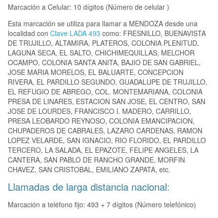
Marcación a Celular: 10 dígitos (Número de celular )
Esta marcación se utiliza para llamar a MENDOZA desde una
localidad con
Clave LADA 493
como: FRESNILLO, BUENAVISTA
DE TRUJILLO, ALTAMIRA, PLATEROS, COLONIA PLENITUD,
LAGUNA SECA, EL SALTO, CHICHIMEQUILLAS, MELCHOR
OCAMPO, COLONIA SANTA ANITA, BAJIO DE SAN GABRIEL,
JOSE MARIA MORELOS, EL BALUARTE, CONCEPCION
RIVERA, EL PARDILLO SEGUNDO, GUADALUPE DE TRUJILLO,
EL REFUGIO DE ABREGO, COL. MONTEMARIANA, COLONIA
PRESA DE LINARES, ESTACION SAN JOSE, EL CENTRO, SAN
JOSE DE LOURDES, FRANCISCO I. MADERO, CARRILLO,
PRESA LEOBARDO REYNOSO, COLONIA EMANCIPACION,
CHUPADEROS DE CABRALES, LAZARO CARDENAS, RAMON
LOPEZ VELARDE, SAN IGNACIO, RIO FLORIDO, EL PARDILLO
TERCERO, LA SALADA, EL EPAZOTE, FELIPE ANGELES, LA
CANTERA, SAN PABLO DE RANCHO GRANDE, MORFIN
CHAVEZ, SAN CRISTOBAL, EMILIANO ZAPATA, etc.
Llamadas de larga distancia nacional:
Marcación a teléfono fijo: 493 + 7 dígitos (Número telefónico)