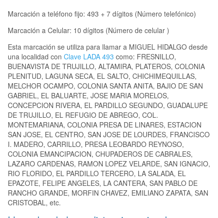
Marcación a teléfono fijo: 493 + 7 dígitos (Número telefónico)
Marcación a Celular: 10 dígitos (Número de celular )
Esta marcación se utiliza para llamar a MIGUEL HIDALGO desde
una localidad con
Clave LADA 493
como: FRESNILLO,
BUENAVISTA DE TRUJILLO, ALTAMIRA, PLATEROS, COLONIA
PLENITUD, LAGUNA SECA, EL SALTO, CHICHIMEQUILLAS,
MELCHOR OCAMPO, COLONIA SANTA ANITA, BAJIO DE SAN
GABRIEL, EL BALUARTE, JOSE MARIA MORELOS,
CONCEPCION RIVERA, EL PARDILLO SEGUNDO, GUADALUPE
DE TRUJILLO, EL REFUGIO DE ABREGO, COL.
MONTEMARIANA, COLONIA PRESA DE LINARES, ESTACION
SAN JOSE, EL CENTRO, SAN JOSE DE LOURDES, FRANCISCO
I. MADERO, CARRILLO, PRESA LEOBARDO REYNOSO,
COLONIA EMANCIPACION, CHUPADEROS DE CABRALES,
LAZARO CARDENAS, RAMON LOPEZ VELARDE, SAN IGNACIO,
RIO FLORIDO, EL PARDILLO TERCERO, LA SALADA, EL
EPAZOTE, FELIPE ANGELES, LA CANTERA, SAN PABLO DE
RANCHO GRANDE, MORFIN CHAVEZ, EMILIANO ZAPATA, SAN
CRISTOBAL, etc.