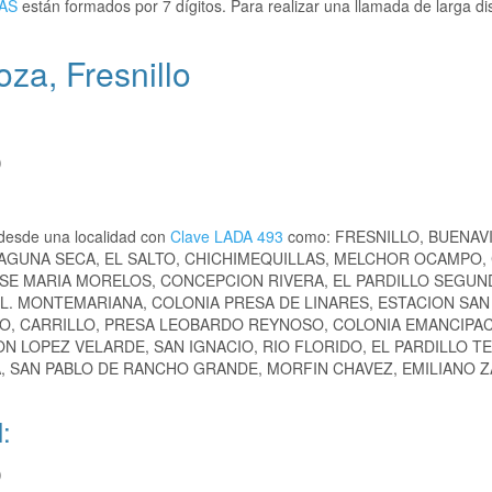
AS
están formados por 7 dígitos. Para realizar una llamada de larga di
za, Fresnillo
)
desde una localidad con
Clave LADA 493
como: FRESNILLO, BUENAV
 LAGUNA SECA, EL SALTO, CHICHIMEQUILLAS, MELCHOR OCAMPO,
JOSE MARIA MORELOS, CONCEPCION RIVERA, EL PARDILLO SEGUN
L. MONTEMARIANA, COLONIA PRESA DE LINARES, ESTACION SAN 
RO, CARRILLO, PRESA LEOBARDO REYNOSO, COLONIA EMANCIPAC
 LOPEZ VELARDE, SAN IGNACIO, RIO FLORIDO, EL PARDILLO T
A, SAN PABLO DE RANCHO GRANDE, MORFIN CHAVEZ, EMILIANO Z
:
)