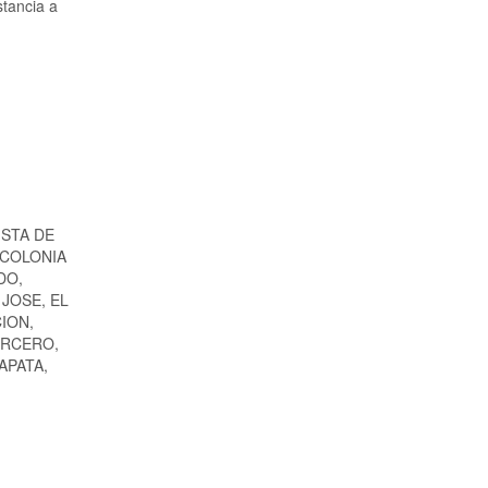
stancia a
ISTA DE
 COLONIA
DO,
JOSE, EL
ION,
ERCERO,
APATA,