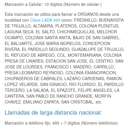
Marcación a Celular: 10 dígitos (Número de celular )
Esta marcación se utiliza para llamar a ORGANOS desde una
localidad con
Clave LADA 493
como: FRESNILLO, BUENAVISTA
DE TRUJILLO, ALTAMIRA, PLATEROS, COLONIA PLENITUD,
LAGUNA SECA, EL SALTO, CHICHIMEQUILLAS, MELCHOR
OCAMPO, COLONIA SANTA ANITA, BAJIO DE SAN GABRIEL,
EL BALUARTE, JOSE MARIA MORELOS, CONCEPCION
RIVERA, EL PARDILLO SEGUNDO, GUADALUPE DE TRUJILLO,
EL REFUGIO DE ABREGO, COL. MONTEMARIANA, COLONIA
PRESA DE LINARES, ESTACION SAN JOSE, EL CENTRO, SAN
JOSE DE LOURDES, FRANCISCO I. MADERO, CARRILLO,
PRESA LEOBARDO REYNOSO, COLONIA EMANCIPACION,
CHUPADEROS DE CABRALES, LAZARO CARDENAS, RAMON
LOPEZ VELARDE, SAN IGNACIO, RIO FLORIDO, EL PARDILLO
TERCERO, LA SALADA, EL EPAZOTE, FELIPE ANGELES, LA
CANTERA, SAN PABLO DE RANCHO GRANDE, MORFIN
CHAVEZ, EMILIANO ZAPATA, SAN CRISTOBAL, etc.
Llamadas de larga distancia nacional:
Marcación a teléfono fijo: 493 + 7 dígitos (Número telefónico)