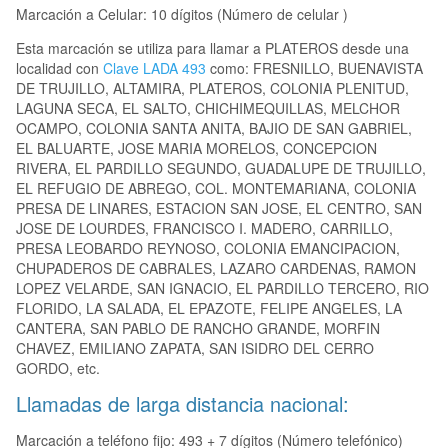
Marcación a Celular: 10 dígitos (Número de celular )
Esta marcación se utiliza para llamar a PLATEROS desde una
localidad con
Clave LADA 493
como: FRESNILLO, BUENAVISTA
DE TRUJILLO, ALTAMIRA, PLATEROS, COLONIA PLENITUD,
LAGUNA SECA, EL SALTO, CHICHIMEQUILLAS, MELCHOR
OCAMPO, COLONIA SANTA ANITA, BAJIO DE SAN GABRIEL,
EL BALUARTE, JOSE MARIA MORELOS, CONCEPCION
RIVERA, EL PARDILLO SEGUNDO, GUADALUPE DE TRUJILLO,
EL REFUGIO DE ABREGO, COL. MONTEMARIANA, COLONIA
PRESA DE LINARES, ESTACION SAN JOSE, EL CENTRO, SAN
JOSE DE LOURDES, FRANCISCO I. MADERO, CARRILLO,
PRESA LEOBARDO REYNOSO, COLONIA EMANCIPACION,
CHUPADEROS DE CABRALES, LAZARO CARDENAS, RAMON
LOPEZ VELARDE, SAN IGNACIO, EL PARDILLO TERCERO, RIO
FLORIDO, LA SALADA, EL EPAZOTE, FELIPE ANGELES, LA
CANTERA, SAN PABLO DE RANCHO GRANDE, MORFIN
CHAVEZ, EMILIANO ZAPATA, SAN ISIDRO DEL CERRO
GORDO, etc.
Llamadas de larga distancia nacional:
Marcación a teléfono fijo: 493 + 7 dígitos (Número telefónico)