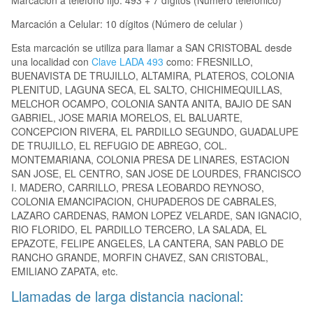
Marcación a teléfono fijo: 493 + 7 dígitos (Número telefónico)
Marcación a Celular: 10 dígitos (Número de celular )
Esta marcación se utiliza para llamar a SAN CRISTOBAL desde
una localidad con
Clave LADA 493
como: FRESNILLO,
BUENAVISTA DE TRUJILLO, ALTAMIRA, PLATEROS, COLONIA
PLENITUD, LAGUNA SECA, EL SALTO, CHICHIMEQUILLAS,
MELCHOR OCAMPO, COLONIA SANTA ANITA, BAJIO DE SAN
GABRIEL, JOSE MARIA MORELOS, EL BALUARTE,
CONCEPCION RIVERA, EL PARDILLO SEGUNDO, GUADALUPE
DE TRUJILLO, EL REFUGIO DE ABREGO, COL.
MONTEMARIANA, COLONIA PRESA DE LINARES, ESTACION
SAN JOSE, EL CENTRO, SAN JOSE DE LOURDES, FRANCISCO
I. MADERO, CARRILLO, PRESA LEOBARDO REYNOSO,
COLONIA EMANCIPACION, CHUPADEROS DE CABRALES,
LAZARO CARDENAS, RAMON LOPEZ VELARDE, SAN IGNACIO,
RIO FLORIDO, EL PARDILLO TERCERO, LA SALADA, EL
EPAZOTE, FELIPE ANGELES, LA CANTERA, SAN PABLO DE
RANCHO GRANDE, MORFIN CHAVEZ, SAN CRISTOBAL,
EMILIANO ZAPATA, etc.
Llamadas de larga distancia nacional: