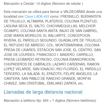
Marcación a Celular: 10 dígitos (Número de celular )
Esta marcación se utiliza para llamar a VALDECAÑAS desde una
localidad con
Clave LADA 493
como: FRESNILLO, BUENAVISTA
DE TRUJILLO, ALTAMIRA, PLATEROS, COLONIA PLENITUD,
LAGUNA SECA, EL SALTO, CHICHIMEQUILLAS, MELCHOR
OCAMPO, COLONIA SANTA ANITA, BAJIO DE SAN GABRIEL,
JOSE MARIA MORELOS, EL BALUARTE, CONCEPCION
RIVERA, EL PARDILLO SEGUNDO, GUADALUPE DE TRUJILLO,
EL REFUGIO DE ABREGO, COL. MONTEMARIANA, COLONIA
PRESA DE LINARES, ESTACION SAN JOSE, EL CENTRO, SAN
JOSE DE LOURDES, FRANCISCO I. MADERO, CARRILLO,
PRESA LEOBARDO REYNOSO, COLONIA EMANCIPACION,
CHUPADEROS DE CABRALES, LAZARO CARDENAS, RAMON
LOPEZ VELARDE, SAN IGNACIO, RIO FLORIDO, EL PARDILLO
TERCERO, LA SALADA, EL EPAZOTE, FELIPE ANGELES, LA
CANTERA, SAN PABLO DE RANCHO GRANDE, MORFIN
CHAVEZ, SAN CRISTOBAL, EMILIANO ZAPATA, etc.
Llamadas de larga distancia nacional:
Marcación a teléfono fijo: 493 + 7 dígitos (Número telefónico)