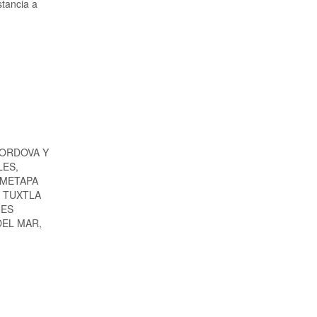
stancia a
CORDOVA Y
LES,
 METAPA
, TUXTLA
NES
DEL MAR,