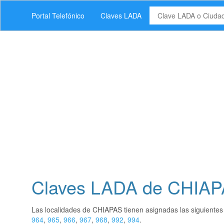
Portal Telefónico
Claves LADA
Claves LADA de CHIA
Las localidades de CHIAPAS tienen asignadas las siguiente
964
,
965
,
966
,
967
,
968
,
992
,
994
.