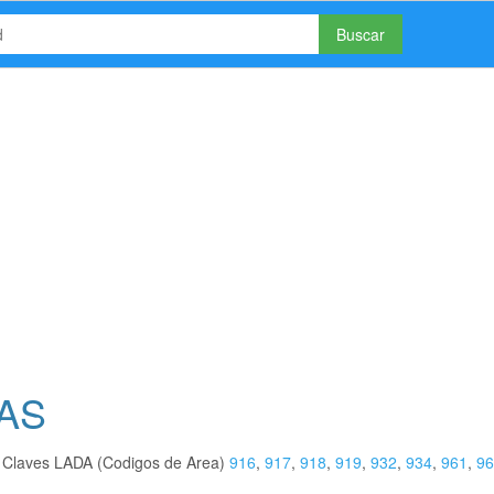
Buscar
PAS
s Claves LADA (Codigos de Area)
916
,
917
,
918
,
919
,
932
,
934
,
961
,
96