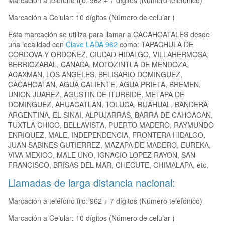
Marcación a teléfono fijo: 962 + 7 dígitos (Número telefónico)
Marcación a Celular: 10 dígitos (Número de celular )
Esta marcación se utiliza para llamar a CACAHOATALES desde
una localidad con
Clave LADA 962
como: TAPACHULA DE
CORDOVA Y ORDOÑEZ, CIUDAD HIDALGO, VILLAHERMOSA,
BERRIOZABAL, CANADA, MOTOZINTLA DE MENDOZA,
ACAXMAN, LOS ANGELES, BELISARIO DOMINGUEZ,
CACAHOATAN, AGUA CALIENTE, AGUA PRIETA, BREMEN,
UNION JUAREZ, AGUSTIN DE ITURBIDE, METAPA DE
DOMINGUEZ, AHUACATLAN, TOLUCA, BIJAHUAL, BANDERA
ARGENTINA, EL SINAI, ALPUJARRAS, BARRA DE CAHOACAN,
TUXTLA CHICO, BELLAVISTA, PUERTO MADERO, RAYMUNDO
ENRIQUEZ, MALE, INDEPENDENCIA, FRONTERA HIDALGO,
JUAN SABINES GUTIERREZ, MAZAPA DE MADERO, EUREKA,
VIVA MEXICO, MALE UNO, IGNACIO LOPEZ RAYON, SAN
FRANCISCO, BRISAS DEL MAR, CHECUTE, CHIMALAPA, etc.
Llamadas de larga distancia nacional:
Marcación a teléfono fijo: 962 + 7 dígitos (Número telefónico)
Marcación a Celular: 10 dígitos (Número de celular )