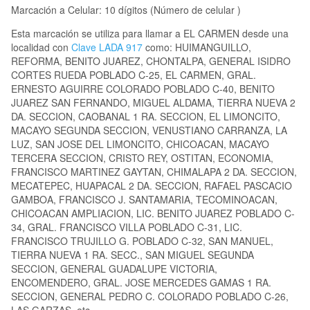
Marcación a Celular: 10 dígitos (Número de celular )
Esta marcación se utiliza para llamar a EL CARMEN desde una
localidad con
Clave LADA 917
como: HUIMANGUILLO,
REFORMA, BENITO JUAREZ, CHONTALPA, GENERAL ISIDRO
CORTES RUEDA POBLADO C-25, EL CARMEN, GRAL.
ERNESTO AGUIRRE COLORADO POBLADO C-40, BENITO
JUAREZ SAN FERNANDO, MIGUEL ALDAMA, TIERRA NUEVA 2
DA. SECCION, CAOBANAL 1 RA. SECCION, EL LIMONCITO,
MACAYO SEGUNDA SECCION, VENUSTIANO CARRANZA, LA
LUZ, SAN JOSE DEL LIMONCITO, CHICOACAN, MACAYO
TERCERA SECCION, CRISTO REY, OSTITAN, ECONOMIA,
FRANCISCO MARTINEZ GAYTAN, CHIMALAPA 2 DA. SECCION,
MECATEPEC, HUAPACAL 2 DA. SECCION, RAFAEL PASCACIO
GAMBOA, FRANCISCO J. SANTAMARIA, TECOMINOACAN,
CHICOACAN AMPLIACION, LIC. BENITO JUAREZ POBLADO C-
34, GRAL. FRANCISCO VILLA POBLADO C-31, LIC.
FRANCISCO TRUJILLO G. POBLADO C-32, SAN MANUEL,
TIERRA NUEVA 1 RA. SECC., SAN MIGUEL SEGUNDA
SECCION, GENERAL GUADALUPE VICTORIA,
ENCOMENDERO, GRAL. JOSE MERCEDES GAMAS 1 RA.
SECCION, GENERAL PEDRO C. COLORADO POBLADO C-26,