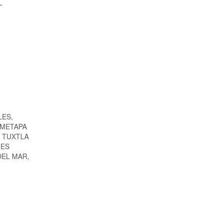
L
LES,
 METAPA
, TUXTLA
NES
DEL MAR,