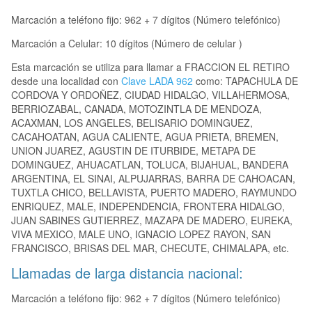
Marcación a teléfono fijo: 962 + 7 dígitos (Número telefónico)
Marcación a Celular: 10 dígitos (Número de celular )
Esta marcación se utiliza para llamar a FRACCION EL RETIRO
desde una localidad con
Clave LADA 962
como: TAPACHULA DE
CORDOVA Y ORDOÑEZ, CIUDAD HIDALGO, VILLAHERMOSA,
BERRIOZABAL, CANADA, MOTOZINTLA DE MENDOZA,
ACAXMAN, LOS ANGELES, BELISARIO DOMINGUEZ,
CACAHOATAN, AGUA CALIENTE, AGUA PRIETA, BREMEN,
UNION JUAREZ, AGUSTIN DE ITURBIDE, METAPA DE
DOMINGUEZ, AHUACATLAN, TOLUCA, BIJAHUAL, BANDERA
ARGENTINA, EL SINAI, ALPUJARRAS, BARRA DE CAHOACAN,
TUXTLA CHICO, BELLAVISTA, PUERTO MADERO, RAYMUNDO
ENRIQUEZ, MALE, INDEPENDENCIA, FRONTERA HIDALGO,
JUAN SABINES GUTIERREZ, MAZAPA DE MADERO, EUREKA,
VIVA MEXICO, MALE UNO, IGNACIO LOPEZ RAYON, SAN
FRANCISCO, BRISAS DEL MAR, CHECUTE, CHIMALAPA, etc.
Llamadas de larga distancia nacional:
Marcación a teléfono fijo: 962 + 7 dígitos (Número telefónico)