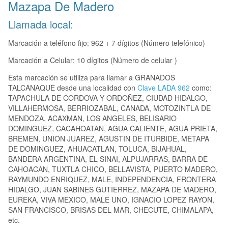
Mazapa De Madero
Llamada local:
Marcación a teléfono fijo: 962 + 7 dígitos (Número telefónico)
Marcación a Celular: 10 dígitos (Número de celular )
Esta marcación se utiliza para llamar a GRANADOS
TALCANAQUE desde una localidad con
Clave LADA 962
como:
TAPACHULA DE CORDOVA Y ORDOÑEZ, CIUDAD HIDALGO,
VILLAHERMOSA, BERRIOZABAL, CANADA, MOTOZINTLA DE
MENDOZA, ACAXMAN, LOS ANGELES, BELISARIO
DOMINGUEZ, CACAHOATAN, AGUA CALIENTE, AGUA PRIETA,
BREMEN, UNION JUAREZ, AGUSTIN DE ITURBIDE, METAPA
DE DOMINGUEZ, AHUACATLAN, TOLUCA, BIJAHUAL,
BANDERA ARGENTINA, EL SINAI, ALPUJARRAS, BARRA DE
CAHOACAN, TUXTLA CHICO, BELLAVISTA, PUERTO MADERO,
RAYMUNDO ENRIQUEZ, MALE, INDEPENDENCIA, FRONTERA
HIDALGO, JUAN SABINES GUTIERREZ, MAZAPA DE MADERO,
EUREKA, VIVA MEXICO, MALE UNO, IGNACIO LOPEZ RAYON,
SAN FRANCISCO, BRISAS DEL MAR, CHECUTE, CHIMALAPA,
etc.