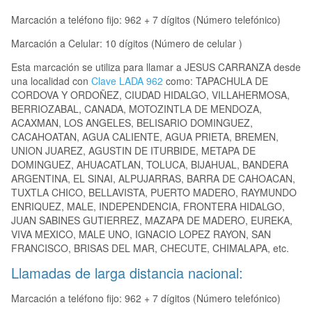
Marcación a teléfono fijo: 962 + 7 dígitos (Número telefónico)
Marcación a Celular: 10 dígitos (Número de celular )
Esta marcación se utiliza para llamar a JESUS CARRANZA desde
una localidad con
Clave LADA 962
como: TAPACHULA DE
CORDOVA Y ORDOÑEZ, CIUDAD HIDALGO, VILLAHERMOSA,
BERRIOZABAL, CANADA, MOTOZINTLA DE MENDOZA,
ACAXMAN, LOS ANGELES, BELISARIO DOMINGUEZ,
CACAHOATAN, AGUA CALIENTE, AGUA PRIETA, BREMEN,
UNION JUAREZ, AGUSTIN DE ITURBIDE, METAPA DE
DOMINGUEZ, AHUACATLAN, TOLUCA, BIJAHUAL, BANDERA
ARGENTINA, EL SINAI, ALPUJARRAS, BARRA DE CAHOACAN,
TUXTLA CHICO, BELLAVISTA, PUERTO MADERO, RAYMUNDO
ENRIQUEZ, MALE, INDEPENDENCIA, FRONTERA HIDALGO,
JUAN SABINES GUTIERREZ, MAZAPA DE MADERO, EUREKA,
VIVA MEXICO, MALE UNO, IGNACIO LOPEZ RAYON, SAN
FRANCISCO, BRISAS DEL MAR, CHECUTE, CHIMALAPA, etc.
Llamadas de larga distancia nacional:
Marcación a teléfono fijo: 962 + 7 dígitos (Número telefónico)