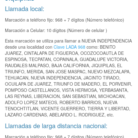
Llamada local:
Marcación a teléfono fijo: 968 + 7 dígitos (Número telefónico)
Marcación a Celular: 10 dígitos (Número de celular )
Esta marcación se utiliza para llamar a NUEVA INDEPENDENCIA
desde una localidad con
Clave LADA 968
como: BENITO
JUAREZ, CINTALAPA DE FIGUEROA, OCOZOCOAUTLA DE
ESPINOSA, TECPATAN, COPAINALA, GUADALUPE VICTORIA,
RAUDALES MALPASO, BAJA CALIFORNIA, JIQUIPILAS, EL
TRIUNFO, MERIDA, SAN JOSE MASPAC, NUEVO MEZCALAPA,
TEHUACAN, NUEVA INDEPENDENCIA, JACINTO TIRADO,
OCUILAPA DE JUAREZ, TRIUNFO DE MADERO, EL PORVENIR,
POMPOSO CASTELLANOS, VISTA HERMOSA, YERBASANTA,
LAS REYNAS, LIBERACION, SAN SEBASTIAN, MICHOACAN,
ADOLFO LOPEZ MATEOS, ROBERTO BARRIOS, NUEVA
TENOCHTITLAN, VICENTE GUERRERO, TIERRA Y LIBERTAD,
LAZARO CARDENAS, ABELARDO L. RODRIGUEZ, etc.
Llamadas de larga distancia nacional:
Marcación a teléfono fijo: 968 + 7 dígitos (Número telefónico)