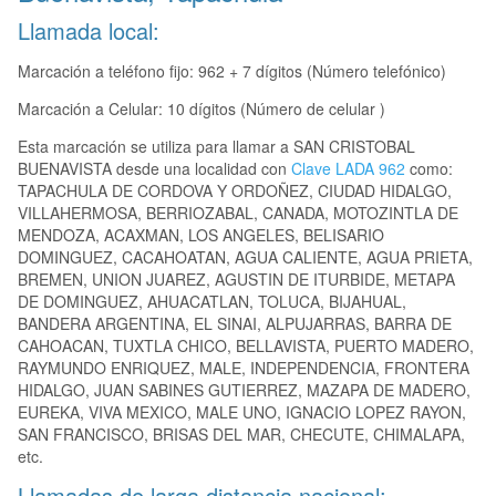
Llamada local:
Marcación a teléfono fijo: 962 + 7 dígitos (Número telefónico)
Marcación a Celular: 10 dígitos (Número de celular )
Esta marcación se utiliza para llamar a SAN CRISTOBAL
BUENAVISTA desde una localidad con
Clave LADA 962
como:
TAPACHULA DE CORDOVA Y ORDOÑEZ, CIUDAD HIDALGO,
VILLAHERMOSA, BERRIOZABAL, CANADA, MOTOZINTLA DE
MENDOZA, ACAXMAN, LOS ANGELES, BELISARIO
DOMINGUEZ, CACAHOATAN, AGUA CALIENTE, AGUA PRIETA,
BREMEN, UNION JUAREZ, AGUSTIN DE ITURBIDE, METAPA
DE DOMINGUEZ, AHUACATLAN, TOLUCA, BIJAHUAL,
BANDERA ARGENTINA, EL SINAI, ALPUJARRAS, BARRA DE
CAHOACAN, TUXTLA CHICO, BELLAVISTA, PUERTO MADERO,
RAYMUNDO ENRIQUEZ, MALE, INDEPENDENCIA, FRONTERA
HIDALGO, JUAN SABINES GUTIERREZ, MAZAPA DE MADERO,
EUREKA, VIVA MEXICO, MALE UNO, IGNACIO LOPEZ RAYON,
SAN FRANCISCO, BRISAS DEL MAR, CHECUTE, CHIMALAPA,
etc.
Llamadas de larga distancia nacional: