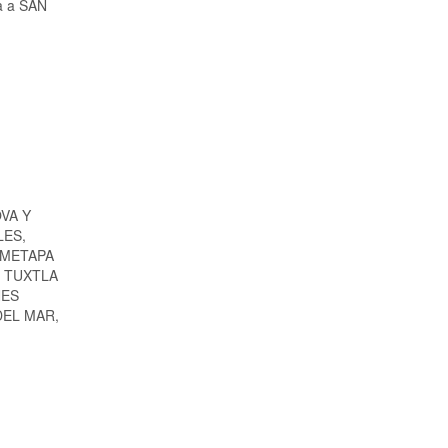
ia a SAN
VA Y
LES,
 METAPA
, TUXTLA
NES
DEL MAR,