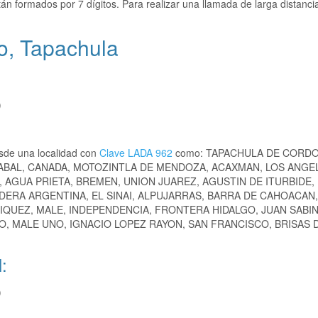
án formados por 7 dígitos. Para realizar una llamada de larga distanc
o, Tapachula
)
sde una localidad con
Clave LADA 962
como: TAPACHULA DE CORDO
ABAL, CANADA, MOTOZINTLA DE MENDOZA, ACAXMAN, LOS ANGE
 AGUA PRIETA, BREMEN, UNION JUAREZ, AGUSTIN DE ITURBIDE,
DERA ARGENTINA, EL SINAI, ALPUJARRAS, BARRA DE CAHOACAN
IQUEZ, MALE, INDEPENDENCIA, FRONTERA HIDALGO, JUAN SABI
O, MALE UNO, IGNACIO LOPEZ RAYON, SAN FRANCISCO, BRISAS 
:
)