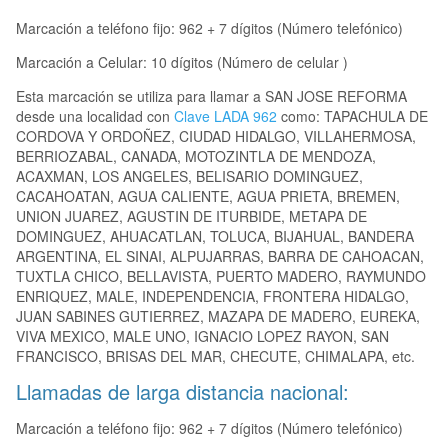
Marcación a teléfono fijo: 962 + 7 dígitos (Número telefónico)
Marcación a Celular: 10 dígitos (Número de celular )
Esta marcación se utiliza para llamar a SAN JOSE REFORMA
desde una localidad con
Clave LADA 962
como: TAPACHULA DE
CORDOVA Y ORDOÑEZ, CIUDAD HIDALGO, VILLAHERMOSA,
BERRIOZABAL, CANADA, MOTOZINTLA DE MENDOZA,
ACAXMAN, LOS ANGELES, BELISARIO DOMINGUEZ,
CACAHOATAN, AGUA CALIENTE, AGUA PRIETA, BREMEN,
UNION JUAREZ, AGUSTIN DE ITURBIDE, METAPA DE
DOMINGUEZ, AHUACATLAN, TOLUCA, BIJAHUAL, BANDERA
ARGENTINA, EL SINAI, ALPUJARRAS, BARRA DE CAHOACAN,
TUXTLA CHICO, BELLAVISTA, PUERTO MADERO, RAYMUNDO
ENRIQUEZ, MALE, INDEPENDENCIA, FRONTERA HIDALGO,
JUAN SABINES GUTIERREZ, MAZAPA DE MADERO, EUREKA,
VIVA MEXICO, MALE UNO, IGNACIO LOPEZ RAYON, SAN
FRANCISCO, BRISAS DEL MAR, CHECUTE, CHIMALAPA, etc.
Llamadas de larga distancia nacional:
Marcación a teléfono fijo: 962 + 7 dígitos (Número telefónico)