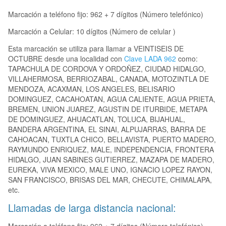
Marcación a teléfono fijo: 962 + 7 dígitos (Número telefónico)
Marcación a Celular: 10 dígitos (Número de celular )
Esta marcación se utiliza para llamar a VEINTISEIS DE
OCTUBRE desde una localidad con
Clave LADA 962
como:
TAPACHULA DE CORDOVA Y ORDOÑEZ, CIUDAD HIDALGO,
VILLAHERMOSA, BERRIOZABAL, CANADA, MOTOZINTLA DE
MENDOZA, ACAXMAN, LOS ANGELES, BELISARIO
DOMINGUEZ, CACAHOATAN, AGUA CALIENTE, AGUA PRIETA,
BREMEN, UNION JUAREZ, AGUSTIN DE ITURBIDE, METAPA
DE DOMINGUEZ, AHUACATLAN, TOLUCA, BIJAHUAL,
BANDERA ARGENTINA, EL SINAI, ALPUJARRAS, BARRA DE
CAHOACAN, TUXTLA CHICO, BELLAVISTA, PUERTO MADERO,
RAYMUNDO ENRIQUEZ, MALE, INDEPENDENCIA, FRONTERA
HIDALGO, JUAN SABINES GUTIERREZ, MAZAPA DE MADERO,
EUREKA, VIVA MEXICO, MALE UNO, IGNACIO LOPEZ RAYON,
SAN FRANCISCO, BRISAS DEL MAR, CHECUTE, CHIMALAPA,
etc.
Llamadas de larga distancia nacional: