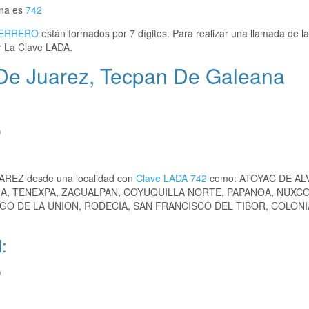
ana es
742
ERRERO
están formados por 7 dígitos. Para realizar una llamada de l
 La Clave LADA.
De Juarez, Tecpan De Galeana
)
UAREZ desde una localidad con
Clave LADA 742
como: ATOYAC DE AL
MA, TENEXPA, ZACUALPAN, COYUQUILLA NORTE, PAPANOA, NUXCO
AGO DE LA UNION, RODECIA, SAN FRANCISCO DEL TIBOR, COLONI
:
)