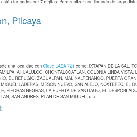
están formados por 7 dígitos. Para realizar una llamada de larga dist
n, Pilcaya
)
sde una localidad con
Clave LADA 721
como: IXTAPAN DE LA SAL, T
AMILPA, AHUALULCO, CHONTALCOATLAN, COLONIA LINDA VISTA, 
IO, EL REFUGIO, ZACUALPAN, MALINALTENANGO, PUERTA GRAN
N MIGUEL LADERAS, MESON NUEVO, SAN ALEJO, NOXTEPEC, EL 
TE, PIEDRAS NEGRAS, LA PUERTA DE SANTIAGO, EL DESPOBLADO
AN, SAN ANDRES, PLAN DE SAN MIGUEL, etc.
:
)