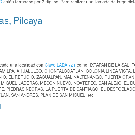
O
están formados por 7 dígitos. Para realizar una llamada de larga dist
s, Pilcaya
)
esde una localidad con
Clave LADA 721
como: IXTAPAN DE LA SAL, 
AMILPA, AHUALULCO, CHONTALCOATLAN, COLONIA LINDA VISTA, 
IO, EL REFUGIO, ZACUALPAN, MALINALTENANGO, PUERTA GRAN
N MIGUEL LADERAS, MESON NUEVO, NOXTEPEC, SAN ALEJO, EL 
TE, PIEDRAS NEGRAS, LA PUERTA DE SANTIAGO, EL DESPOBLADO
AN, SAN ANDRES, PLAN DE SAN MIGUEL, etc.
:
)