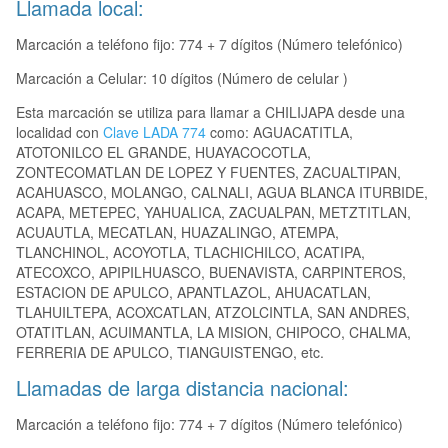
Llamada local:
Marcación a teléfono fijo: 774 + 7 dígitos (Número telefónico)
Marcación a Celular: 10 dígitos (Número de celular )
Esta marcación se utiliza para llamar a CHILIJAPA desde una
localidad con
Clave LADA 774
como: AGUACATITLA,
ATOTONILCO EL GRANDE, HUAYACOCOTLA,
ZONTECOMATLAN DE LOPEZ Y FUENTES, ZACUALTIPAN,
ACAHUASCO, MOLANGO, CALNALI, AGUA BLANCA ITURBIDE,
ACAPA, METEPEC, YAHUALICA, ZACUALPAN, METZTITLAN,
ACUAUTLA, MECATLAN, HUAZALINGO, ATEMPA,
TLANCHINOL, ACOYOTLA, TLACHICHILCO, ACATIPA,
ATECOXCO, APIPILHUASCO, BUENAVISTA, CARPINTEROS,
ESTACION DE APULCO, APANTLAZOL, AHUACATLAN,
TLAHUILTEPA, ACOXCATLAN, ATZOLCINTLA, SAN ANDRES,
OTATITLAN, ACUIMANTLA, LA MISION, CHIPOCO, CHALMA,
FERRERIA DE APULCO, TIANGUISTENGO, etc.
Llamadas de larga distancia nacional:
Marcación a teléfono fijo: 774 + 7 dígitos (Número telefónico)