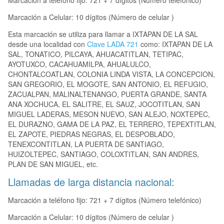
Marcación a teléfono fijo: 721 + 7 dígitos (Número telefónico)
Marcación a Celular: 10 dígitos (Número de celular )
Esta marcación se utiliza para llamar a IXTAPAN DE LA SAL
desde una localidad con
Clave LADA 721
como: IXTAPAN DE LA
SAL, TONATICO, PILCAYA, AHUACATITLAN, TETIPAC,
AYOTUXCO, CACAHUAMILPA, AHUALULCO,
CHONTALCOATLAN, COLONIA LINDA VISTA, LA CONCEPCION,
SAN GREGORIO, EL MOGOTE, SAN ANTONIO, EL REFUGIO,
ZACUALPAN, MALINALTENANGO, PUERTA GRANDE, SANTA
ANA XOCHUCA, EL SALITRE, EL SAUZ, JOCOTITLAN, SAN
MIGUEL LADERAS, MESON NUEVO, SAN ALEJO, NOXTEPEC,
EL DURAZNO, GAMA DE LA PAZ, EL TERRERO, TEPEXTITLAN,
EL ZAPOTE, PIEDRAS NEGRAS, EL DESPOBLADO,
TENEXCONTITLAN, LA PUERTA DE SANTIAGO,
HUIZOLTEPEC, SANTIAGO, COLOXTITLAN, SAN ANDRES,
PLAN DE SAN MIGUEL, etc.
Llamadas de larga distancia nacional:
Marcación a teléfono fijo: 721 + 7 dígitos (Número telefónico)
Marcación a Celular: 10 dígitos (Número de celular )