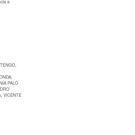
ncia a
ITENGO,
HONDA,
NIA PALO
EDRO
, VICENTE