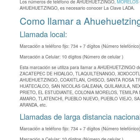
Los números de teléfono de AHUEHUETZINGO,
MORELOS
AHUEHUETZINGO, es necesario conocer La Clave LADA.
Como llamar a Ahuehuetzing
Llamada local:
Marcación a teléfono fijo: 734 + 7 dígitos (Número telefónico
Marcación a Celular: 10 dígitos (Número de celular )
Esta marcación se utiliza para llamar a AHUEHUETZINGO d
ZACATEPEC DE HIDALGO, TLAQUILTENANGO, XOXOCOTLA
AHUEHUETZINGO, COAXITLAN, CHISCO, SANTA ROSA TR
HUATECALCO, SAN NICOLAS GALEANA, QUILAMULA, NE
PRIETO, EL ESTUDIANTE, COLONIA MORELOS, TEMILPA 
AMARO, TLATENCHI, PUEBLO NUEVO, PUEBLO VIEJO, SA
ARANDA, etc.
Llamadas de larga distancia nacional
Marcación a teléfono fijo: 734 + 7 dígitos (Número telefónico
Marcación a Celular: 10 dígitos (Número de celular )