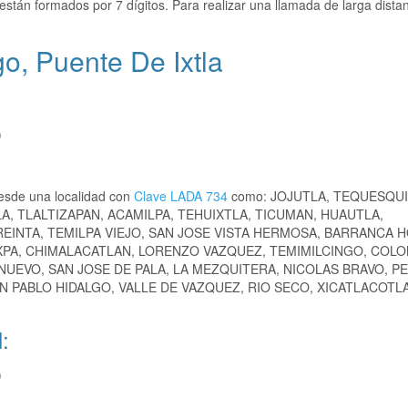
están formados por 7 dígitos. Para realizar una llamada de larga dista
o, Puente De Ixtla
)
esde una localidad con
Clave LADA 734
como: JOJUTLA, TEQUESQU
, TLALTIZAPAN, ACAMILPA, TEHUIXTLA, TICUMAN, HUAUTLA,
EINTA, TEMILPA VIEJO, SAN JOSE VISTA HERMOSA, BARRANCA 
XPA, CHIMALACATLAN, LORENZO VAZQUEZ, TEMIMILCINGO, COLO
NUEVO, SAN JOSE DE PALA, LA MEZQUITERA, NICOLAS BRAVO, P
N PABLO HIDALGO, VALLE DE VAZQUEZ, RIO SECO, XICATLACOTLA
:
)